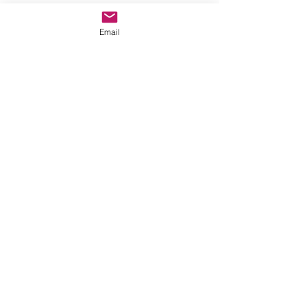
Email
Metropolis 3 Nieve - Madrid
Metropolis 3 Nieve - Madrid