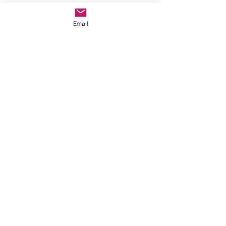
Email
Oso y Madroño - Nieve Madrid
Oso y Madroño - Nieve Madrid