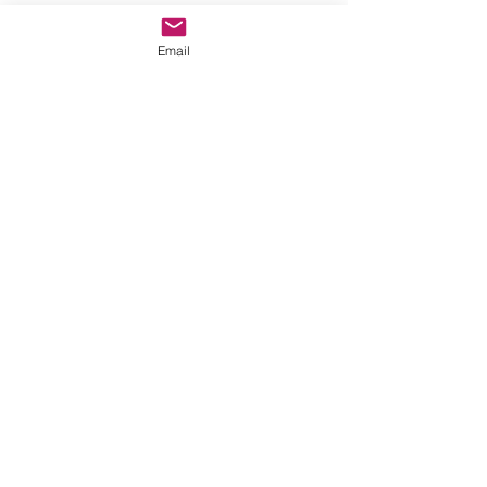
Email
Fontana di Trevi - Roma
Fontana di Trevi - Roma